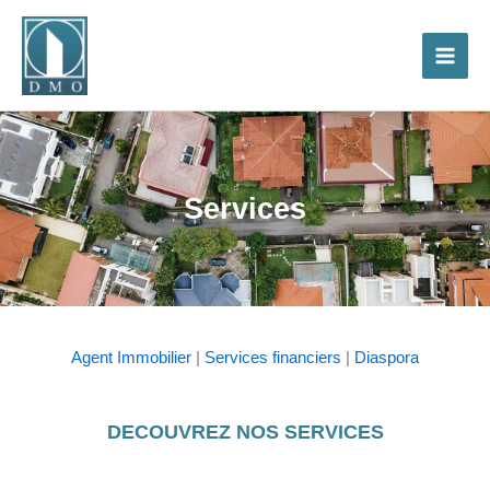
Aller
Main
au
Men
contenu
Services
Agent Immobilier
|
Services financiers
|
Diaspora
DECOUVREZ NOS SERVICES