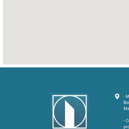
- 
Bo
Ma
- 
pr