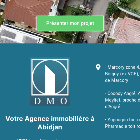
Présenter mon projet
- Marcory zone 4
Boigny (ex VGE), 
de Marcory
- Cocody Angré,
Meyliet, proche
d'Angré
Votre Agence immobilière à
- Yopougon toit r
Abidjan
Pharmacie toit r