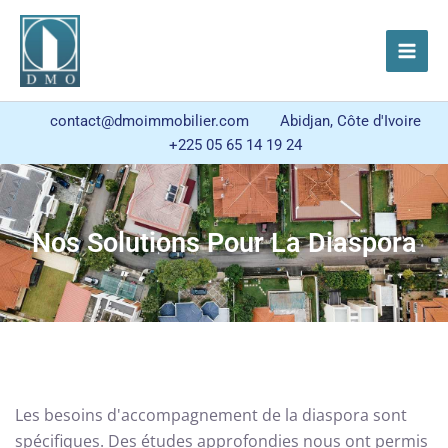
Aller
Main
au
Men
contenu
contact@dmoimmobilier.com
Abidjan, Côte d'Ivoire
+225 05 65 14 19 24
Nos Solutions Pour La Diaspora
Les besoins d'accompagnement de la diaspora sont
spécifiques. Des études approfondies nous ont permis