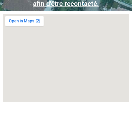
afin d'être recontacté
.