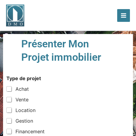
Aller
Main
au
Men
contenu
Présenter Mon
Projet immobilier
Type de projet
Achat
Vente
Location
Gestion
Financement