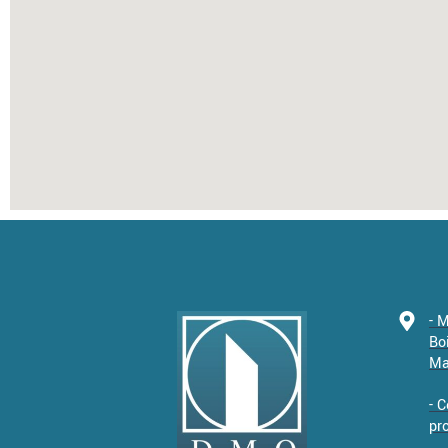
- 
Bo
Ma
- 
pr