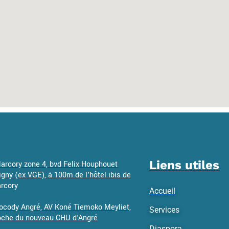
Liens utiles
Marcory zone 4, bvd Felix Houphouet
igny (ex VGE), à 100m de l'hôtel ibis de
rcory
Accueil
Cocody Angré, AV Koné Tiemoko Meyliet,
Services
oche du nouveau CHU d'Angré
Diaspora