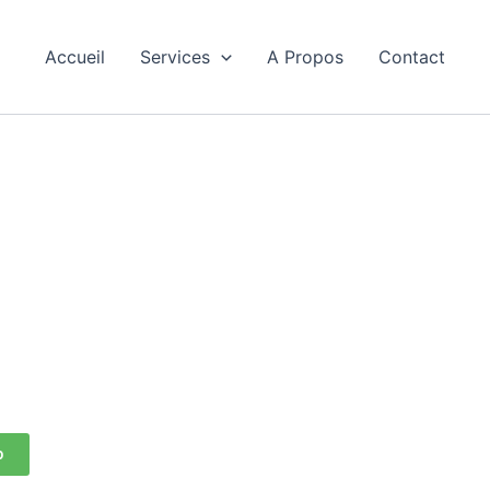
Accueil
Services
A Propos
Contact
ve à
e agence immobilière agréée
gestion de vos biens : maisons,
dès maintenant pour découvrir
ody !
p