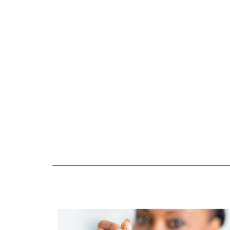
Gestion locative
à abidjan